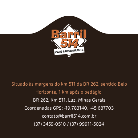
Situado às margens do km 511 da BR 262, sentido Belo
Horizonte, 1 km após o pedágio.
BR 262, Km 511, Luz, Minas Gerais
Coordenadas GPS: -19.783140, -45.687703
contato@barril514.com.br
(37) 3459-0510 / (37) 99911-5024