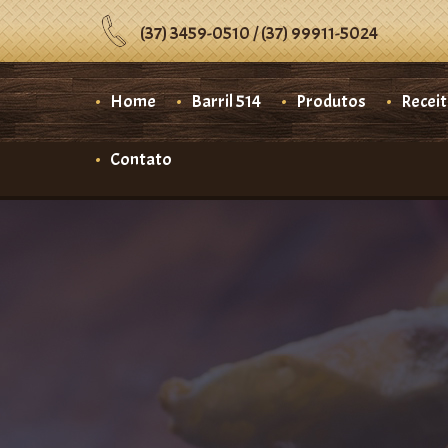
(37) 3459-0510 / (37) 99911-5024
Home
Barril 514
Produtos
Recei
Contato